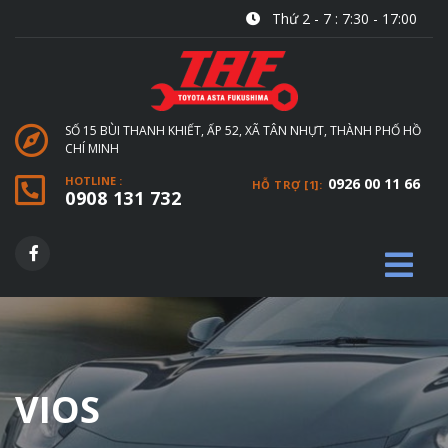
Thứ 2 - 7 : 7:30 - 17:00
SỐ 15 BÙI THANH KHIẾT, ẤP 52, XÃ TÂN NHỰT, THÀNH PHỐ HỒ
CHÍ MINH
HOTLINE :
0926 00 11 66
HỖ TRỢ [1]:
0908 131 732
VIOS