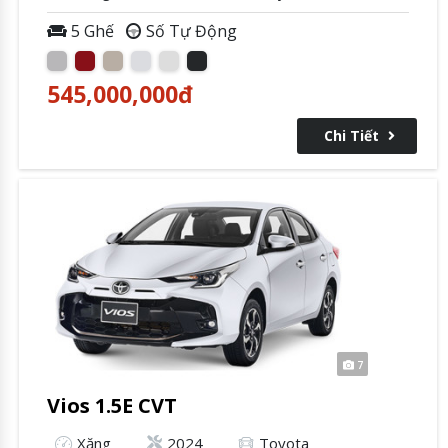
5 Ghế
Số Tự Động
545,000,000
đ
Chi Tiết
7
Vios 1.5E CVT
Xăng
2024
Toyota