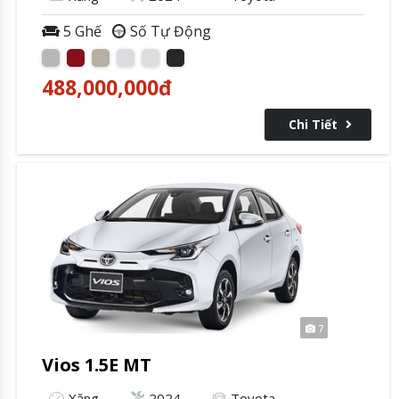
5 Ghế
Số Tự Động
488,000,000
đ
Chi Tiết
7
Vios 1.5E MT
Xăng
2024
Toyota