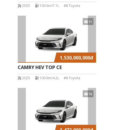
2025
100 km/7.1L
Toyota
11
1,530,000,000
đ
CAMRY HEV TOP CE
2025
100 km/4.2L
Toyota
16
1,472,000,000
đ