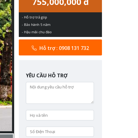
755,000,000 đ
- Hỗ trợ trả góp
- Bảo hành 5 năm
- Hậu mãi chu đáo
Hỗ trợ : 0908 131 732
YÊU CẦU HỖ TRỢ