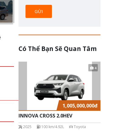
GỬI
ệ
Có Thể Bạn Sẽ Quan Tâm
4
1,005,000,000
đ
INNOVA CROSS 2.0HEV
2025
100 km/4.92L
Toyota