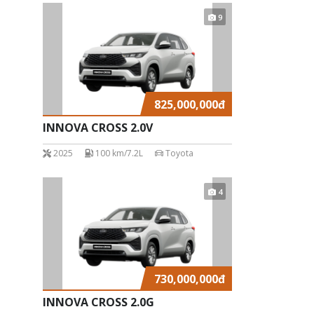
9
825,000,000
đ
INNOVA CROSS 2.0V
2025
100 km/7.2L
Toyota
4
730,000,000
đ
INNOVA CROSS 2.0G