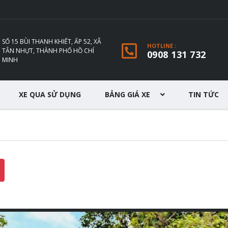
SỐ 15 BÙI THANH KHIẾT, ẤP 52, XÃ
HOTLINE :
TÂN NHỰT, THÀNH PHỐ HỒ CHÍ
0908 131 732
MINH
XE QUA SỬ DỤNG
BẢNG GIÁ XE
TIN TỨC