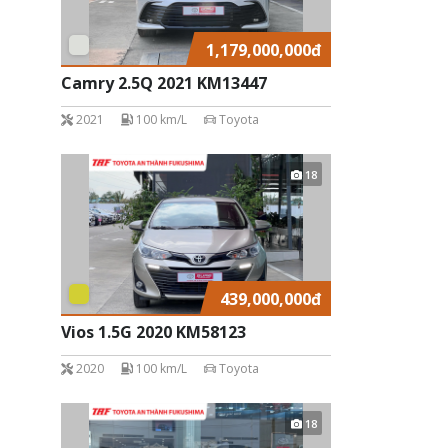
1,179,000,000
đ
Camry 2.5Q 2021 KM13447
2021
100 km/L
Toyota
18
439,000,000
đ
Vios 1.5G 2020 KM58123
2020
100 km/L
Toyota
18