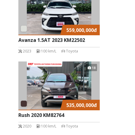
559,000,000
đ
Avanza 1.5AT 2023 KM22502
2023
100 km/L
Toyota
18
535,000,000
đ
Rush 2020 KM82764
2020
100 km/L
Toyota