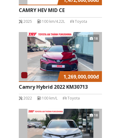
CAMRY HEV MID CE
2025
100 km/4.22L
Toyota
18
1,269,000,000
đ
Camry Hybrid 2022 KM30713
2022
100 km/L
Toyota
18