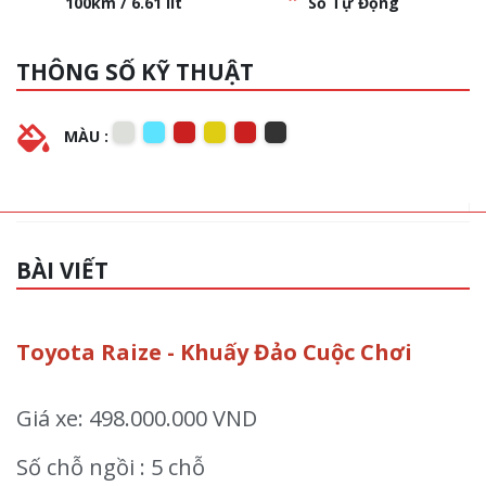
100km / 6.61 lít
Số Tự Động
THÔNG SỐ KỸ THUẬT
MÀU :
BÀI VIẾT
Toyota Raize - Khuấy Đảo Cuộc Chơi
Giá xe: 498.000.000 VND
Số chỗ ngồi : 5 chỗ