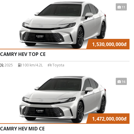
11
Thông Báo
1,530,000,000
đ
ĐÓNG
CAMRY HEV TOP CE
2025
100 km/4.2L
Toyota
16
1,472,000,000
đ
CAMRY HEV MID CE