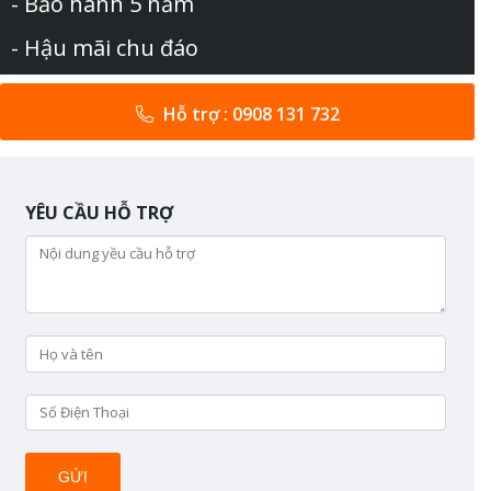
- Bảo hành 5 năm
- Hậu mãi chu đáo
Hỗ trợ : 0908 131 732
YÊU CẦU HỖ TRỢ
GỬI