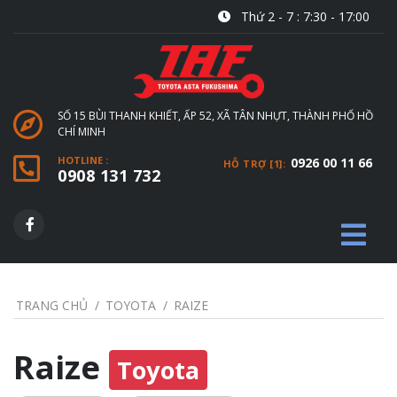
Thứ 2 - 7 : 7:30 - 17:00
SỐ 15 BÙI THANH KHIẾT, ẤP 52, XÃ TÂN NHỰT, THÀNH PHỐ HỒ
CHÍ MINH
HOTLINE :
0926 00 11 66
HỖ TRỢ [1]:
0908 131 732
TRANG CHỦ
TOYOTA
RAIZE
Raize
Toyota