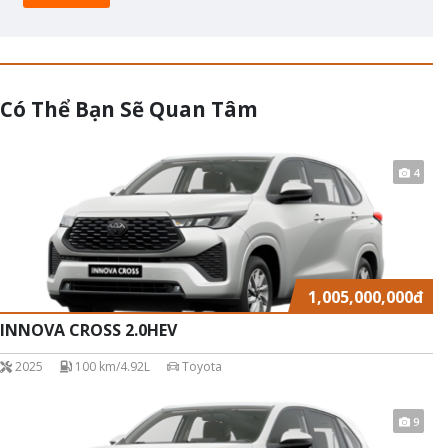
Có Thể Bạn Sẽ Quan Tâm
4
1,005,000,000
đ
INNOVA CROSS 2.0HEV
2025
100 km/4.92L
Toyota
9