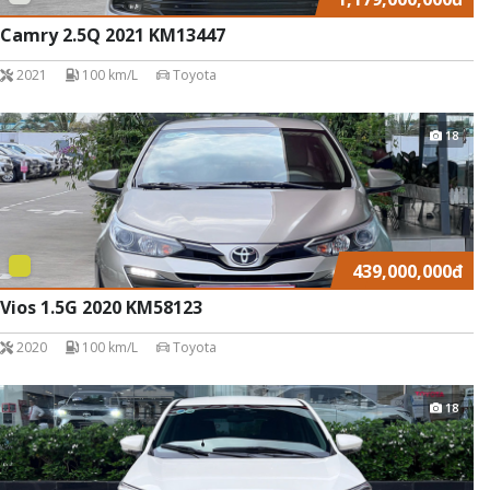
Camry 2.5Q 2021 KM13447
2021
100 km/L
Toyota
18
439,000,000
đ
Vios 1.5G 2020 KM58123
2020
100 km/L
Toyota
18