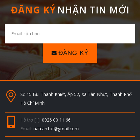
ĐĂNG KÝ
NHẬN TIN MỚI
ĐĂNG KÝ
Số 15 Bùi Thanh Khiết, Ấp 52, Xã Tân Nhựt, Thành Phố
Hồ Chí Minh
Hỗ trợ [1]:
0926 00 11 66
Email:
natcan.taf@gmail.com