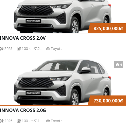
825,000,000
đ
INNOVA CROSS 2.0V
2025
100 km/7.2L
Toyota
4
730,000,000
đ
INNOVA CROSS 2.0G
2025
100 km/7.1L
Toyota