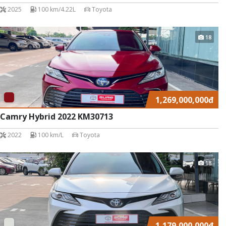
2025
100 km/4.22L
Toyota
18
1,269,000,000
đ
Camry Hybrid 2022 KM30713
2022
100 km/L
Toyota
18
1,179,000,000
đ