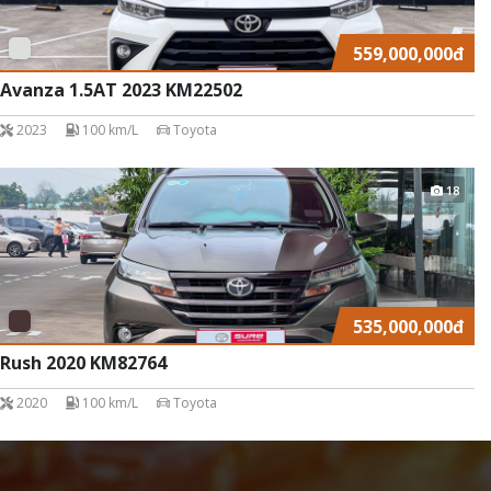
559,000,000
đ
Avanza 1.5AT 2023 KM22502
2023
100 km/L
Toyota
18
535,000,000
đ
Rush 2020 KM82764
2020
100 km/L
Toyota