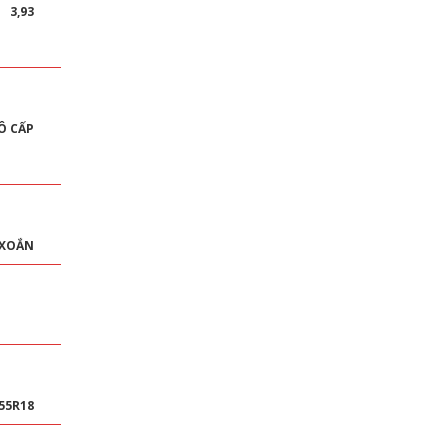
3,93
Ô CẤP
 XOẮN
55R18