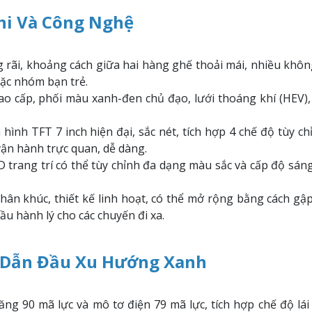
ghi Và Công Nghệ
rãi, khoảng cách giữa hai hàng ghế thoải mái, nhiều khôn
oặc nhóm bạn trẻ.
ao cấp, phối màu xanh-đen chủ đạo, lưới thoáng khí (HEV)
hình TFT 7 inch hiện đại, sắc nét, tích hợp 4 chế độ tùy ch
 vận hành trực quan, dễ dàng.
 trang trí có thể tùy chỉnh đa dạng màu sắc và cấp độ sáng
ân khúc, thiết kế linh hoạt, có thể mở rộng bằng cách gậ
u hành lý cho các chuyến đi xa.
– Dẫn Đầu Xu Hướng Xanh
ng 90 mã lực và mô tơ điện 79 mã lực, tích hợp chế độ lái