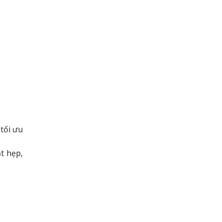
 tối ưu
t hẹp,