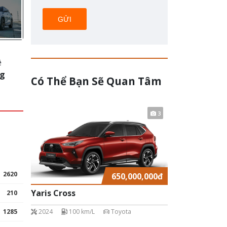
GỬI
ệ
ng
Có Thể Bạn Sẽ Quan Tâm
3
2620
650,000,000
đ
Yaris Cross
210
2024
100 km/L
Toyota
1285