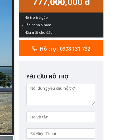
777,000,000 đ
- Hỗ trợ trả góp
- Bảo hành 5 năm
- Hậu mãi chu đáo
Hỗ trợ : 0908 131 732
YÊU CẦU HỖ TRỢ