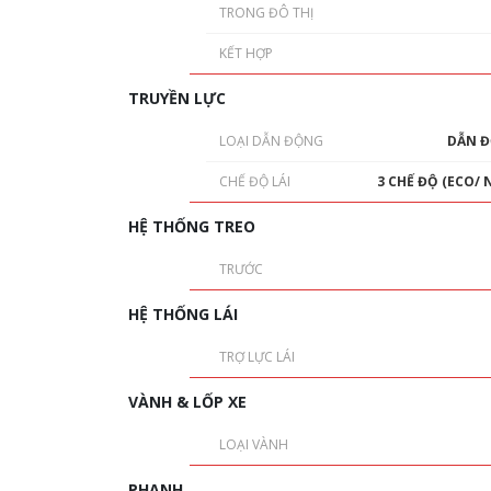
TRONG ĐÔ THỊ
KẾT HỢP
TRUYỀN LỰC
LOẠI DẪN ĐỘNG
DẪN 
CHẾ ĐỘ LÁI
3 CHẾ ĐỘ (ECO/
HỆ THỐNG TREO
TRƯỚC
HỆ THỐNG LÁI
TRỢ LỰC LÁI
VÀNH & LỐP XE
LOẠI VÀNH
PHANH