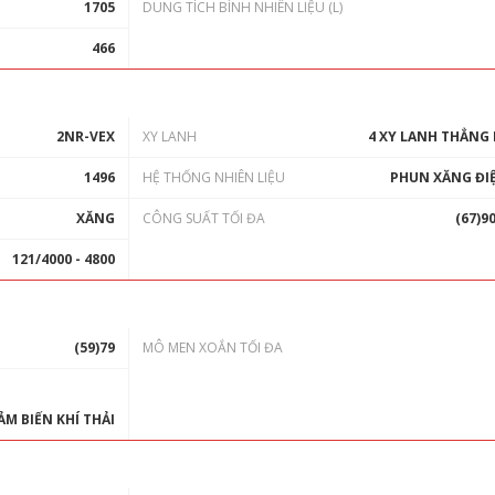
1705
DUNG TÍCH BÌNH NHIÊN LIỆU (L)
466
2NR-VEX
XY LANH
4 XY LANH THẲNG
1496
HỆ THỐNG NHIÊN LIỆU
PHUN XĂNG ĐI
XĂNG
CÔNG SUẤT TỐI ĐA
(67)9
121/4000 - 4800
(59)79
MÔ MEN XOẮN TỐI ĐA
ẢM BIẾN KHÍ THẢI