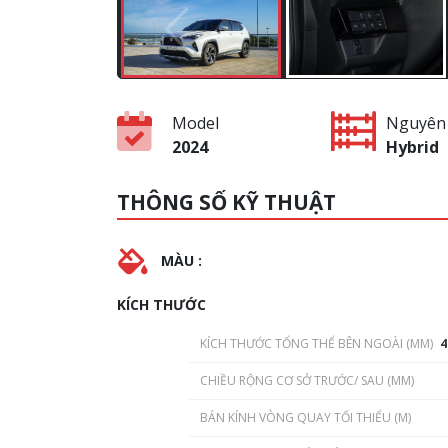
Model
Nguyên 
2024
Hybrid
THÔNG SỐ KỸ THUẬT
MÀU :
KÍCH THƯỚC
KÍCH THƯỚC TỔNG THỂ BÊN NGOÀI (MM)
4
CHIỀU RỘNG CƠ SỞ TRƯỚC/ SAU (MM)
BÁN KÍNH VÒNG QUAY TỐI THIỂU (M)