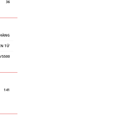
36
 HÀNG
ỆN TỬ
0/5500
141