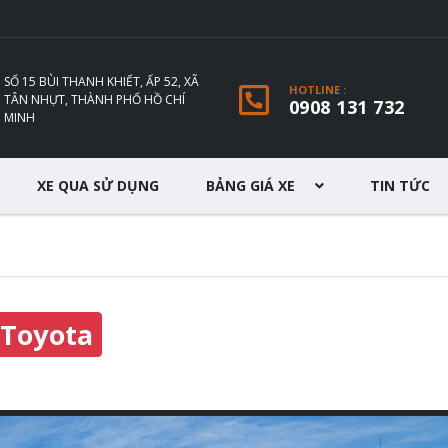
SỐ 15 BÙI THANH KHIẾT, ẤP 52, XÃ
HOTLINE :
TÂN NHỰT, THÀNH PHỐ HỒ CHÍ
0908 131 732
MINH
XE QUA SỬ DỤNG
BẢNG GIÁ XE
TIN TỨC
Toyota