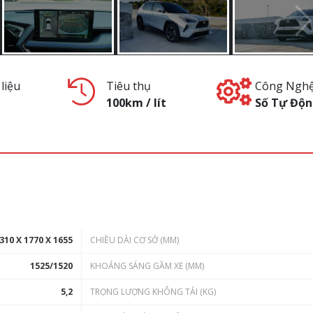
liệu
Tiêu thụ
Công Ngh
100km / lít
Số Tự Độ
310 X 1770 X 1655
CHIỀU DÀI CƠ SỞ (MM)
1525/1520
KHOẢNG SÁNG GẦM XE (MM)
5,2
TRỌNG LƯỢNG KHÔNG TẢI (KG)