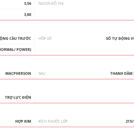
3,56
NGOÀI ĐÔ THỊ
3,80
ĐỘNG CẦU TRƯỚC
HỘP SỐ
SỐ TỰ ĐỘNG V
 NORMAL/ POWER)
MACPHERSON
SAU
THANH DẦM
TRỢ LỰC ĐIỆN
Thông Báo
HỢP KIM
KÍCH THƯỚC LỐP
215/