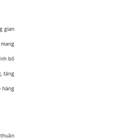
g gian
, mang
ỉnh bố
, tăng
p hàng
 thuần