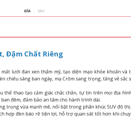
ĐĨA
SAU
ĐÓNG
t, Đậm Chất Riêng
i mắt lưới đan xen thẩm mỹ, tạo diện mạo khỏe khoắn và ti
èn chiếu sáng ban ngày, mạ Crôm sang trọng, tăng vẻ sắc sả
u thể thao tạo cảm giác chắc chắn, tự tin trên mọi địa hìn
g ban đêm, đảm bảo an tâm cho hành trình dài.
ng trọng vừa mạnh mẽ, nổi bật trong phân khúc SUV đô thị.
h hợp đèn báo rẽ tiện lợi, hỗ trợ quan sát tốt hơn khi chu