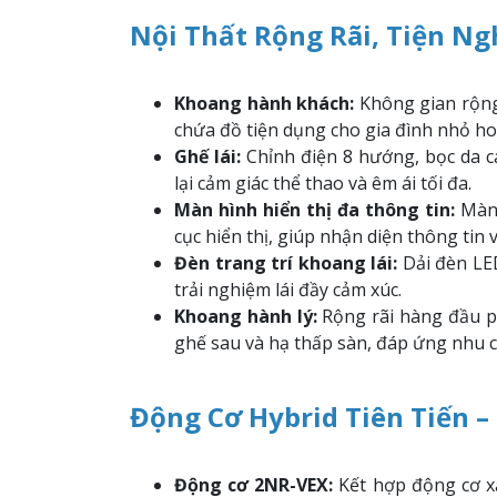
Nội Thất Rộng Rãi, Tiện N
Khoang hành khách:
Không gian rộng 
chứa đồ tiện dụng cho gia đình nhỏ h
Ghế lái:
Chỉnh điện 8 hướng, bọc da c
lại cảm giác thể thao và êm ái tối đa.
Màn hình hiển thị đa thông tin:
Màn 
cục hiển thị, giúp nhận diện thông tin
Đèn trang trí khoang lái:
Dải đèn LED
trải nghiệm lái đầy cảm xúc.
Khoang hành lý:
Rộng rãi hàng đầu ph
ghế sau và hạ thấp sàn, đáp ứng nhu cầ
Động Cơ Hybrid Tiên Tiến 
Động cơ 2NR-VEX:
Kết hợp động cơ xă