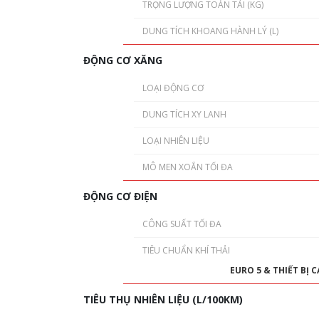
TRỌNG LƯỢNG TOÀN TẢI (KG)
DUNG TÍCH KHOANG HÀNH LÝ (L)
ĐỘNG CƠ XĂNG
LOẠI ĐỘNG CƠ
DUNG TÍCH XY LANH
LOẠI NHIÊN LIỆU
MÔ MEN XOẮN TỐI ĐA
ĐỘNG CƠ ĐIỆN
CÔNG SUẤT TỐI ĐA
TIÊU CHUẨN KHÍ THẢI
EURO 5 & THIẾT BỊ C
TIÊU THỤ NHIÊN LIỆU (L/100KM)