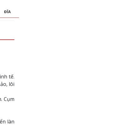
ĐĨA
nh tế.
o, lôi
h. Cụm
yển làn