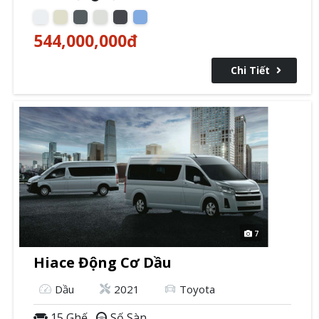
544,000,000
đ
Chi Tiết
7
Hiace Động Cơ Dầu
Dầu
2021
Toyota
15 Ghế
Số Sàn