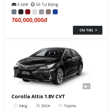
5 Ghế
Số Tự Động
760,000,000
đ
Chi Tiết
6
Corolla Altis 1.8V CVT
Xăng
2024
Toyota