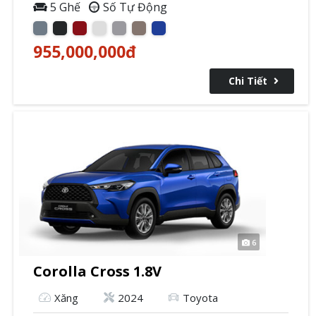
5 Ghế
Số Tự Động
955,000,000
đ
Chi Tiết
6
Corolla Cross 1.8V
Xăng
2024
Toyota