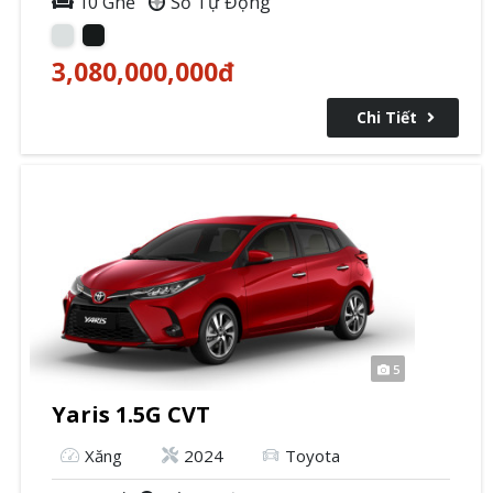
10 Ghế
Số Tự Động
3,080,000,000
đ
Chi Tiết
5
Yaris 1.5G CVT
Xăng
2024
Toyota