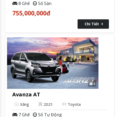
8 Ghế
Số Sàn
755,000,000
đ
Chi Tiết
4
Avanza AT
Xăng
2021
Toyota
7 Ghế
Số Tự Động