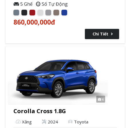
5 Ghế
Số Tự Động
860,000,000
đ
Chi Tiết
6
Corolla Cross 1.8G
Xăng
2024
Toyota