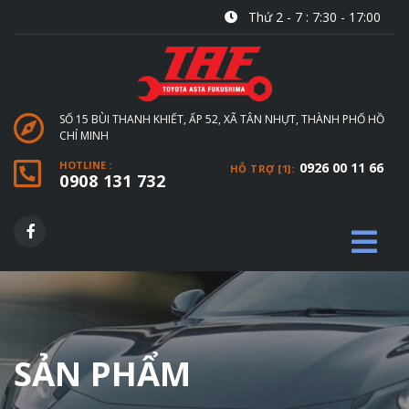
Thứ 2 - 7 : 7:30 - 17:00
SỐ 15 BÙI THANH KHIẾT, ẤP 52, XÃ TÂN NHỰT, THÀNH PHỐ HỒ
CHÍ MINH
HOTLINE :
0926 00 11 66
HỖ TRỢ [1]:
0908 131 732
SẢN PHẨM