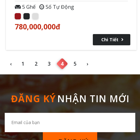
5 Ghế
Số Tự Động
780,000,000
đ
Chi Tiết
‹
1
2
3
4
5
›
ĐĂNG KÝ
NHẬN TIN MỚI