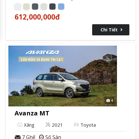
612,000,000
đ
Chi Tiết
4
Avanza MT
Xăng
2021
Toyota
7 Ghế
Số Sàn