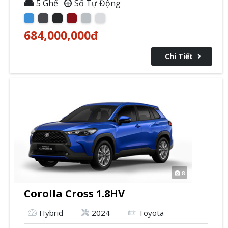
5 Ghế
Số Tự Động
684,000,000
đ
Chi Tiết
8
Corolla Cross 1.8HV
Hybrid
2024
Toyota