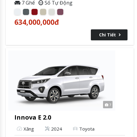
7 Ghế
Số Tự Động
634,000,000
đ
Chi Tiết
7
Innova E 2.0
Xăng
2024
Toyota